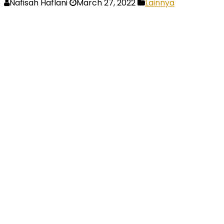
Nafisah Haflani
March 27, 2022
Lainnya