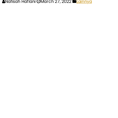
Nafisah Haflani
March 27, 2022
Lainnya