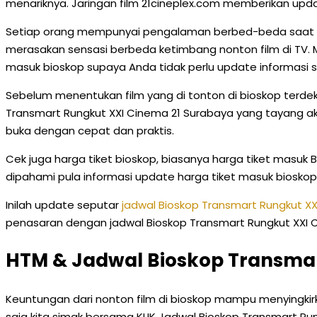
menariknya. Jaringan film 21cineplex.com memberikan upda
Setiap orang mempunyai pengalaman berbed-beda saat non
merasakan sensasi berbeda ketimbang nonton film di TV. 
masuk bioskop supaya Anda tidak perlu update informasi san
Sebelum menentukan film yang di tonton di bioskop terdekat 
Transmart Rungkut XXI Cinema 21 Surabaya yang tayang akh
buka dengan cepat dan praktis.
Cek juga harga tiket bioskop, biasanya harga tiket masuk 
dipahami pula informasi update harga tiket masuk biosk
Inilah update seputar
jadwal Bioskop Transmart Rungkut X
penasaran dengan jadwal Bioskop Transmart Rungkut XXI Cin
HTM & Jadwal Bioskop Transmar
Keuntungan dari nonton film di bioskop mampu menyingki
saja kita simak bersama KLIK Jadwal Bioskop Transmart Run