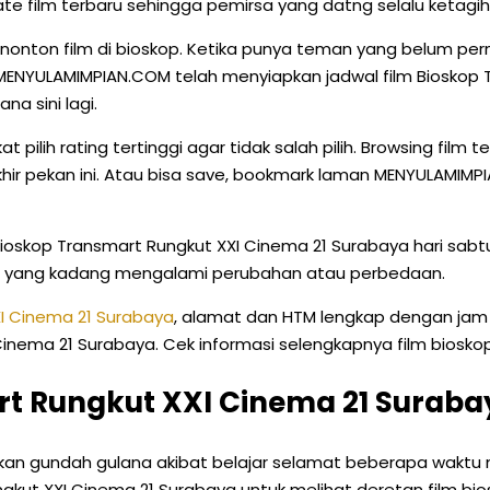
te film terbaru sehingga pemirsa yang datng selalu ketagih
ton film di bioskop. Ketika punya teman yang belum perna
MENYULAMIMPIAN.COM telah menyiapkan jadwal film Bioskop T
a sini lagi.
pilih rating tertinggi agar tidak salah pilih. Browsing film 
ir pekan ini. Atau bisa save, bookmark laman MENYULAMIMPIA
Bioskop Transmart Rungkut XXI Cinema 21 Surabaya hari sabt
op yang kadang mengalami perubahan atau perbedaan.
XI Cinema 21 Surabaya
, alamat dan HTM lengkap dengan jam
ema 21 Surabaya. Cek informasi selengkapnya film bioskop dip
t Rungkut XXI Cinema 21 Suraba
rkan gundah gulana akibat belajar selamat beberapa waktu
gkut XXI Cinema 21 Surabaya untuk melihat deretan film bios