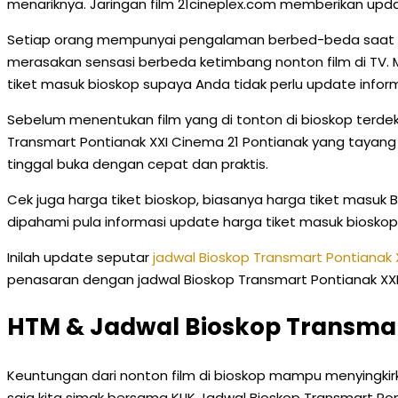
menariknya. Jaringan film 21cineplex.com memberikan upda
Setiap orang mempunyai pengalaman berbed-beda saat non
merasakan sensasi berbeda ketimbang nonton film di TV. 
tiket masuk bioskop supaya Anda tidak perlu update informa
Sebelum menentukan film yang di tonton di bioskop terdekat 
Transmart Pontianak XXI Cinema 21 Pontianak yang tayang 
tinggal buka dengan cepat dan praktis.
Cek juga harga tiket bioskop, biasanya harga tiket masuk 
dipahami pula informasi update harga tiket masuk biosk
Inilah update seputar
jadwal Bioskop Transmart Pontianak 
penasaran dengan jadwal Bioskop Transmart Pontianak XXI Ci
HTM & Jadwal Bioskop Transmar
Keuntungan dari nonton film di bioskop mampu menyingki
saja kita simak bersama KLIK Jadwal Bioskop Transmart Pon