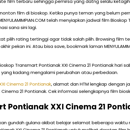
te film terbaru sehingga pemirsa yang datng selalu ketagih
ton film di bioskop. Ketika punya teman yang belum perna
MENYULAMIMPIAN.COM telah menyiapkan jadwal film Bioskop 
si sana sini lagi.
pilih rating tertinggi agar tidak salah pilih. Browsing film 
akhir pekan ini. Atau bisa save, bookmark laman MENYULAMIM
Bioskop Transmart Pontianak XXI Cinema 21 Pontianak hari sa
op yang kadang mengalami perubahan atau perbedaan.
XXI Cinema 21 Pontianak
, alamat dan HTM lengkap dengan j
nema 21 Pontianak. Cek informasi selengkapnya film bioskop 
t Pontianak XXI Cinema 21 Ponti
rkan gundah gulana akibat belajar selamat beberapa waktu
tianak XXI Cinema 21 Pontianak untuk melihat deretan film b