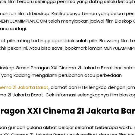
te film terbaru sehingga pemirsa yang datng selalu ketagih
ton film di bioskop. Ketika punya teman yang belum perna
MENYULAMIMPIAN.COM telah menyiapkan jadwal film Bioskop G
a sini lagi.
pilih rating tertinggi agar tidak salah pilih. Browsing film 
ir pekan ini. Atau bisa save, bookmark laman MENYULAMIMPIA
Bioskop Grand Paragon XXI Cinema 21 Jakarta Barat hari sabt
op yang kadang mengalami perubahan atau perbedaan.
nema 21 Jakarta Barat
, alamat dan HTM lengkap dengan jam
1 Jakarta Barat. Cek informasi selengkapnya film bioskop di
ragon XXI Cinema 21 Jakarta Bar
rkan gundah gulana akibat belajar selamat beberapa waktu
 XXI Cinema 21 Jakarta Barat untuk melihat deretan film bio