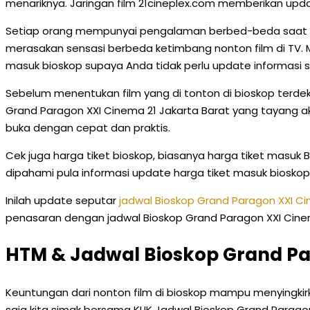
menariknya. Jaringan film 21cineplex.com memberikan upda
Setiap orang mempunyai pengalaman berbed-beda saat non
merasakan sensasi berbeda ketimbang nonton film di TV. 
masuk bioskop supaya Anda tidak perlu update informasi san
Sebelum menentukan film yang di tonton di bioskop terdekat 
Grand Paragon XXI Cinema 21 Jakarta Barat yang tayang akh
buka dengan cepat dan praktis.
Cek juga harga tiket bioskop, biasanya harga tiket masuk 
dipahami pula informasi update harga tiket masuk biosk
Inilah update seputar
jadwal Bioskop Grand Paragon XXI Ci
penasaran dengan jadwal Bioskop Grand Paragon XXI Cinema 2
HTM & Jadwal Bioskop Grand Pa
Keuntungan dari nonton film di bioskop mampu menyingki
saja kita simak bersama KLIK Jadwal Bioskop Grand Paragon