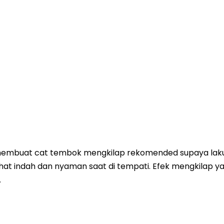
membuat cat tembok mengkilap rekomended supaya laku 
t indah dan nyaman saat di tempati. Efek mengkilap yan
…