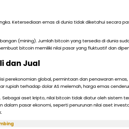
a. Ketersediaan emas di dunia tidak diketahui secara pasti,
ngan (mining). Jumlah bitcoin yang tersedia di dunia sudah d
i membuat bitcoin memiliki nilai pasar yang fluktuatif dan d
i dan Jual
si perekonomian global, permintaan dan penawaran emas, kebi
ai tukar rupiah terhadap dolar AS melemah, harga emas cender
 Sebagai aset kripto, nilai bitcoin tidak diatur oleh sistem 
lam pasar ekonomi, seperti penurunan nilai aset investasi l
.
ambing