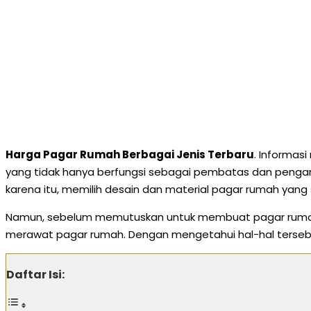
Harga Pagar Rumah Berbagai Jenis Terbaru
. Informas
yang tidak hanya berfungsi sebagai pembatas dan pengam
karena itu, memilih desain dan material pagar rumah yan
Namun, sebelum memutuskan untuk membuat pagar rumah, a
merawat pagar rumah. Dengan mengetahui hal-hal terseb
Daftar Isi: