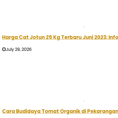
Harga Cat Jotun 25 Kg Terbaru Juni 2023: In
July 29, 2026
Cara Budidaya Tomat Organik di Pekarangan: