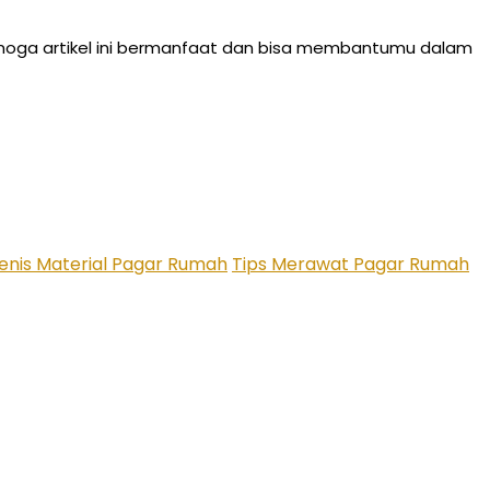
emoga artikel ini bermanfaat dan bisa membantumu dalam
enis Material Pagar Rumah
Tips Merawat Pagar Rumah